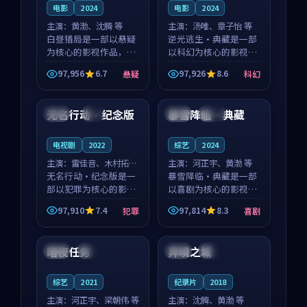
电影
2024
电影
2024
主演：
黄渤、沈腾 等
主演：
汤唯、章子怡 等
白昼猎局是一部以悬疑
逆光逃生·典藏是一部
为核心的影视作品，围
以科幻为核心的影视作
绕危机、反转与人物成
品，围绕危机、反转与
97,956
6.7
97,926
8.6
悬疑
科幻
长展开，整体节奏紧
人物成长展开，整体节
99:11
99:01
凑，值得推荐观看。
奏紧凑，值得推荐观
看。
无名行动·纪念版
暴雪降临·典藏
泰国
4K
日本
杜比
电视剧
2022
综艺
2024
主演：
雷佳音、木村拓哉
主演：
河正宇、黄渤 等
等
无名行动·纪念版是一
暴雪降临·典藏是一部
部以犯罪为核心的影视
以喜剧为核心的影视作
作品，围绕危机、反转
品，围绕危机、反转与
97,910
7.4
97,814
8.3
犯罪
喜剧
与人物成长展开，整体
人物成长展开，整体节
99:44
99:41
节奏紧凑，值得推荐观
奏紧凑，值得推荐观
看。
看。
暗夜任务
异境之城
韩国
杜比
韩国
热播
综艺
2021
纪录片
2018
主演：
河正宇、梁朝伟 等
主演：
沈腾、黄渤 等