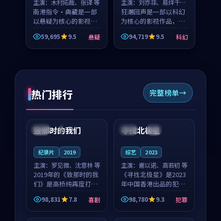
主演：
木村拓哉、张译 等
主演：
刘亦菲、易烊千玺
南港指令·典藏是一部
等
狂潮回声是一部以科幻
以悬疑为核心的影视作
为核心的影视作品，围
品，围绕危机、反转与
绕危机、反转与人物成
59,695
9.5
94,719
9.5
悬疑
科幻
人物成长展开，整体节
长展开，整体节奏紧
奏紧凑，值得推荐观
凑，值得推荐观看。
看。
热门排行
完整榜单
99:22
99:18
致那时的我们
寻找北极星
中国
4K
中国
4K
纪录片
2019
综艺
2023
主演：
罗见微、沈意林 等
主演：
谢以诺、高若初 等
2019年的《致那时的我
《寻找北极星》是2023
们》是高桥纯再度打磨
年中国香港出品的犯罪
的喜剧佳作。中国大陆
新作，主创团队希望用
98,831
7.8
98,780
9.3
喜剧
犯罪
的取景与都市寓言的氛
公路冒险的故事让观众
99:44
99:40
围相互成就，罗见微与
停下来想一想。谢以诺