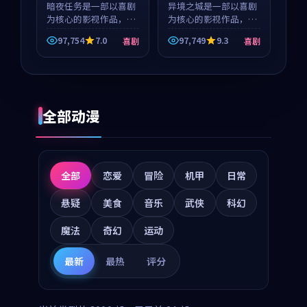
暗夜任务是一部以喜剧
异境之城是一部以喜剧
为核心的影视作品，围
为核心的影视作品，围
绕危机、反转与人物成
绕危机、反转与人物成
97,754
7.0
97,749
9.3
喜剧
喜剧
长展开，整体节奏紧
长展开，整体节奏紧
凑，值得推荐观看。
凑，值得推荐观看。
全部动漫
全部
恋爱
冒险
机甲
日常
悬疑
美食
音乐
武侠
科幻
魔法
奇幻
运动
最新
最热
评分