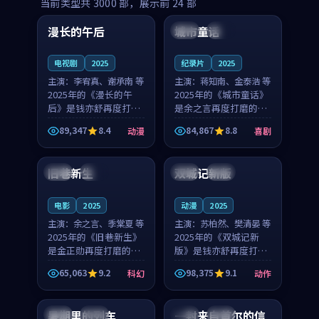
99:16
99:52
当前类型共
3000
部，展示前
24
部
漫长的午后
城市童话
中国
高分
美国
院线
电视剧
2025
纪录片
2025
主演：
李宥真、谢承南 等
主演：
蒋知南、金泰浩 等
2025年的《漫长的午
2025年的《城市童话》
后》是钱亦舒再度打磨
是余之言再度打磨的喜
的动漫佳作。中国大陆
剧佳作。美国的取景与
89,347
8.4
84,867
8.8
动漫
喜剧
的取景与海岛日常的氛
历史战争的氛围相互成
99:04
99:40
围相互成就，李宥真与
就，蒋知南与金泰浩的
谢承南的对手戏自然克
对手戏自然克制，让整
旧巷新生
双城记新版
英国
完结
中国
独播
制，让整部影片在悬念
部影片在悬念与温度
与...
之...
电影
2025
动漫
2025
主演：
余之言、季棠夏 等
主演：
苏柏然、樊清晏 等
2025年的《旧巷新生》
2025年的《双城记新
是金正勋再度打磨的科
版》是钱亦舒再度打磨
幻佳作。英国的取景与
的动作佳作。中国大陆
65,063
9.2
98,375
9.1
科幻
动作
雨夜物语的氛围相互成
的取景与沙漠探险的氛
99:24
99:36
就，余之言与季棠夏的
围相互成就，苏柏然与
对手戏自然克制，让整
樊清晏的对手戏自然克
暑期里的列车
一封来自首尔的信
中国
杜比
韩国
热播
部影片在悬念与温度
制，让整部影片在悬念