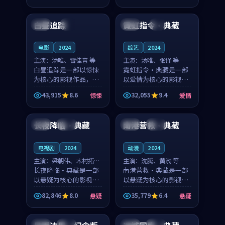
99:26
97:05
凑，值得推荐观看。
凑，值得推荐观看。
白昼追踪
霓虹指令·典藏
中国
4K
泰国
4K
电影
2024
综艺
2024
主演：
汤唯、雷佳音 等
主演：
汤唯、张译 等
白昼追踪是一部以惊悚
霓虹指令·典藏是一部
为核心的影视作品，围
以爱情为核心的影视作
绕危机、反转与人物成
品，围绕危机、反转与
43,915
8.6
32,055
9.4
惊悚
爱情
长展开，整体节奏紧
人物成长展开，整体节
99:38
99:55
凑，值得推荐观看。
奏紧凑，值得推荐观
看。
长夜降临·典藏
南港营救·典藏
泰国
杜比
美国
院线
电视剧
2024
动漫
2024
主演：
梁朝伟、木村拓哉
主演：
沈腾、黄渤 等
等
长夜降临·典藏是一部
南港营救·典藏是一部
以悬疑为核心的影视作
以悬疑为核心的影视作
品，围绕危机、反转与
品，围绕危机、反转与
82,846
8.0
35,779
6.4
悬疑
悬疑
人物成长展开，整体节
人物成长展开，整体节
99:03
99:25
奏紧凑，值得推荐观
奏紧凑，值得推荐观
看。
看。
日本
杜比
中国
院线