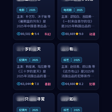
之...
与...
电影
2025
电视剧
2025
主演：
朴艺珍、沐子瑜 等
主演：
邵知白、吉田美琴
《暑期里的列车》是
等
《一封来自首尔的信》
2025年中国香港出品的
是2025年韩国出品的动
科幻新作，主创团队希
漫新作，主创团队希望
80,581
9.4
80,669
9.0
科幻
动漫
望用城市夜归人的故事
用高考往事的故事让观
99:12
99:48
让观众停下来想一想。
众停下来想一想。邵知
朴艺珍领衔，沐子瑜担
白领衔，吉田美琴担任
三十岁的夏天
远方有山
法国
4K
法国
独播
任重要角色，郑书延的
重要角色，谢承南的
叙...
叙...
纪录片
2025
综艺
2025
主演：
韩星澜、陆见鹿 等
主演：
赵砚青、颜以南 等
《三十岁的夏天》是
《远方有山》是2025年
2025年法国出品的喜剧
法国出品的犯罪新作，
新作，主创团队希望用
主创团队希望用高校追
63,044
7.8
64,666
8.2
喜剧
犯罪
深夜电台的故事让观众
梦的故事让观众停下来
99:32
99:08
停下来想一想。韩星澜
想一想。赵砚青领衔，
领衔，陆见鹿担任重要
颜以南担任重要角色，
当时只道是寻常
旧梦如新
泰国
杜比
中国
高分
角色，山田纯一的叙事
山田纯一的叙事节奏
节...
一...
纪录片
2025
综艺
2025