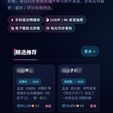
即看，每日同步更新热播片单与新片速递，全库支持最
新 / 最热 / 评分多维筛选。
📱 手机端流畅播放
🎬 1080P / 4K 高清画质
🚀 免下载即点即看
🆕 每日同步更新
精选推荐
更多
99:07
99:21
风起平江
风信子开了
美国
完结
法国
4K
纪录片
2020
电视剧
2018
主演：
林星桥、时晴方 等
主演：
颜以南、余可遇 等
把镜头拉到美国的《风
《风信子开了》讲述了
起平江》，是一部以时
一段发生在法国的春日
光记忆为底色的悬疑作
漫步故事。颜以南饰演
97,126
9.5
78,850
9.5
悬疑
爱情
品。林星桥和时晴方贡
的主角与余可遇的角色
99:53
99:51
献了2020年颇受关注的
因一场意外卷入更深的