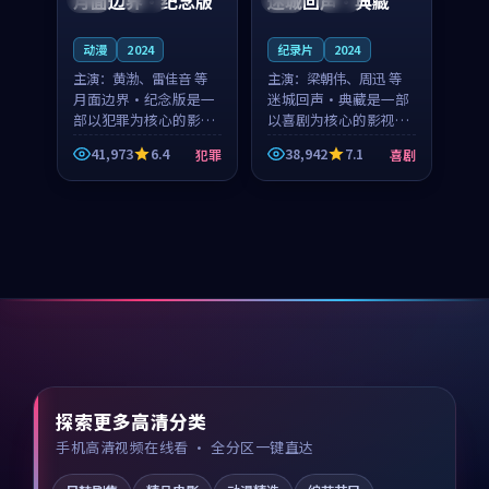
月面边界·纪念版
迷城回声·典藏
动漫
2024
纪录片
2024
主演：
黄渤、雷佳音 等
主演：
梁朝伟、周迅 等
月面边界·纪念版是一
迷城回声·典藏是一部
部以犯罪为核心的影视
以喜剧为核心的影视作
作品，围绕危机、反转
品，围绕危机、反转与
41,973
6.4
38,942
7.1
犯罪
喜剧
与人物成长展开，整体
人物成长展开，整体节
节奏紧凑，值得推荐观
奏紧凑，值得推荐观
看。
看。
探索更多高清分类
手机高清视频在线看 · 全分区一键直达