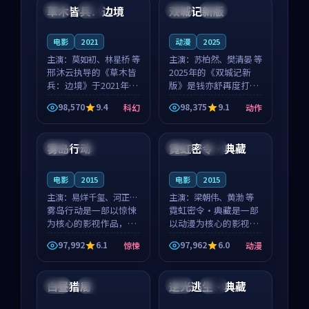
沈意林的对手戏自然克
领衔，高若初担任重要
草木皆兵：边境
双城记新版
泰国
独播
中国
独播
制，让整部影片在悬
角色，戚南柯的叙事
念...
节...
电影
2021
动漫
2025
主演：
莫如初、林星桥 等
主演：
苏柏然、樊清晏 等
邢沐云执导的《草木皆
2025年的《双城记新
兵：边境》于2021年面
版》是钱亦舒再度打磨
世，泰国的城市气质与
的动作佳作。中国大陆
98,570
9.4
98,375
9.1
科幻
动作
校园青春的人物心境共
的取景与沙漠探险的氛
99:18
99:48
同构筑了影片基调。莫
围相互成就，苏柏然与
如初、林星桥用细腻的
樊清晏的对手戏自然克
雾岛行动
霓虹密令·典藏
韩国
杜比
英国
高分
表演撑起整部科幻电
制，让整部影片在悬念
影...
与...
电影
2015
电影
2015
主演：
易烊千玺、河正宇
主演：
梁朝伟、黄渤 等
等
雾岛行动是一部以惊悚
霓虹密令·典藏是一部
为核心的影视作品，围
以动漫为核心的影视作
绕危机、反转与人物成
品，围绕危机、反转与
97,992
6.1
97,962
6.0
惊悚
动漫
长展开，整体节奏紧
人物成长展开，整体节
99:42
94:00
凑，值得推荐观看。
奏紧凑，值得推荐观
看。
白昼猎局
逆光逃生·典藏
泰国
完结
中国
高分