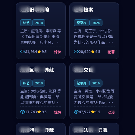
合作演出，影片在情感
纠葛，爱情元素贯穿始
江南旧事新编
迷城档案
日本
院线
中国
层次与现实质感之间
终，节奏稳健而富有张
游...
力，...
连载中
综艺
2018
纪录片
2024
主演：
应南风、李宥真 等
主演：
河正宇、木村拓哉
《江南旧事新编》由邵
等
迷城档案是一部以犯罪
景明执导，应南风、李
为核心的影视作品，围
宥真领衔主演，是一部
绕危机、反转与人物成
81,984
9.5
20,920
9.5
惊悚
犯罪
2018年上映的日本惊悚
长展开，整体节奏紧
99:06
99:36
综艺。影片以邻里温情
凑，值得推荐观看。
为切入，呈现一段从初
危城回响·典藏
霓虹交锋
泰国
杜比
日本
4K
遇到告别都浸着真实
情...
综艺
2019
纪录片
2016
主演：
木村拓哉、张译 等
主演：
黄渤、木村拓哉 等
危城回响·典藏是一部
霓虹交锋是一部以动漫
以惊悚为核心的影视作
为核心的影视作品，围
品，围绕危机、反转与
绕危机、反转与人物成
17,743
9.5
47,527
9.5
惊悚
动漫
人物成长展开，整体节
长展开，整体节奏紧
99:57
99:25
奏紧凑，值得推荐观
凑，值得推荐观看。
看。
异境猎场·典藏
焚城法则·典藏
韩国
完结
中国
独播