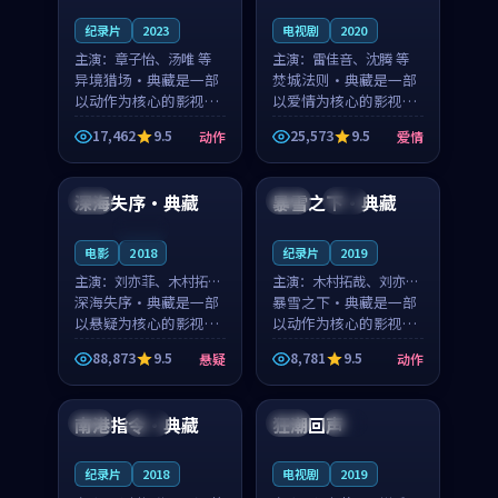
纪录片
2023
电视剧
2020
主演：
章子怡、汤唯 等
主演：
雷佳音、沈腾 等
异境猎场·典藏是一部
焚城法则·典藏是一部
以动作为核心的影视作
以爱情为核心的影视作
品，围绕危机、反转与
品，围绕危机、反转与
17,462
9.5
25,573
9.5
动作
爱情
人物成长展开，整体节
人物成长展开，整体节
99:01
99:19
奏紧凑，值得推荐观
奏紧凑，值得推荐观
看。
看。
深海失序·典藏
暴雪之下·典藏
中国
法国
高分
连载中
电影
2018
纪录片
2019
主演：
刘亦菲、木村拓哉
主演：
木村拓哉、刘亦菲
等
深海失序·典藏是一部
等
暴雪之下·典藏是一部
以悬疑为核心的影视作
以动作为核心的影视作
品，围绕危机、反转与
品，围绕危机、反转与
88,873
9.5
8,781
9.5
悬疑
动作
人物成长展开，整体节
人物成长展开，整体节
99:35
99:09
奏紧凑，值得推荐观
奏紧凑，值得推荐观
看。
看。
南港指令·典藏
狂潮回声
英国
杜比
法国
热播
纪录片
2018
电视剧
2019