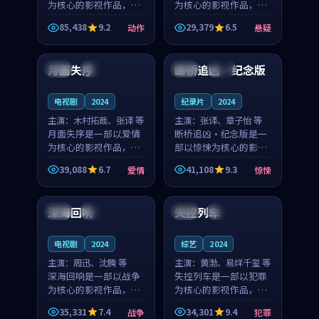
为核心的影视作品，围
为核心的影视作品，围
绕危机、反转与人物成
绕危机、反转与人物成
85,438
9.2
29,379
6.5
动作
悬疑
长展开，整体节奏紧
长展开，整体节奏紧
91:20
99:18
凑，值得推荐观看。
凑，值得推荐观看。
月面失序
断桥追凶·纪念版
中国
杜比
法国
完结
电视剧
2024
纪录片
2024
主演：
木村拓哉、张译 等
主演：
张译、章子怡 等
月面失序是一部以爱情
断桥追凶·纪念版是一
为核心的影视作品，围
部以惊悚为核心的影视
绕危机、反转与人物成
作品，围绕危机、反转
39,088
6.7
41,108
9.3
爱情
惊悚
长展开，整体节奏紧
与人物成长展开，整体
89:14
99:02
凑，值得推荐观看。
节奏紧凑，值得推荐观
看。
深海回响
失控列车
中国
杜比
中国
院线
电视剧
2024
综艺
2024
主演：
周迅、沈腾 等
主演：
黄渤、易烊千玺 等
深海回响是一部以战争
失控列车是一部以犯罪
为核心的影视作品，围
为核心的影视作品，围
绕危机、反转与人物成
绕危机、反转与人物成
35,331
7.4
34,301
9.4
战争
犯罪
长展开，整体节奏紧
长展开，整体节奏紧